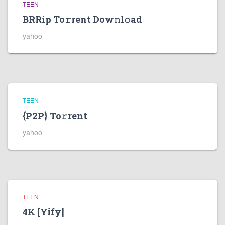
TEEN
BRRip To𝚛rent Dow𝚗l𝚘ad
yahoo
TEEN
{P2P} To𝚛rent
yahoo
TEEN
4K [Yify]