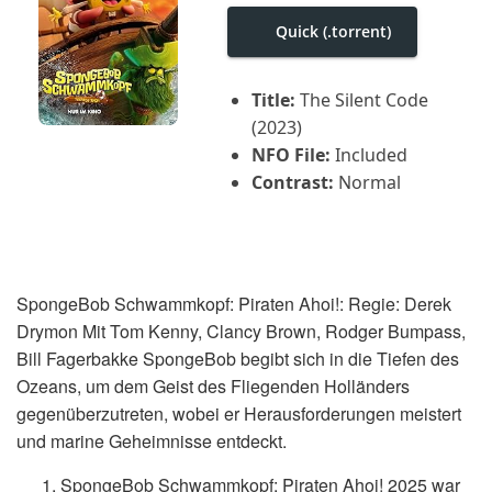
i
g
Quick (.torrent)
a
t
i
Title:
The Silent Code
o
n
(2023)
NFO File:
Included
Contrast:
Normal
SpongeBob Schwammkopf: Piraten Ahoi!: Regie: Derek
Drymon Mit Tom Kenny, Clancy Brown, Rodger Bumpass,
Bill Fagerbakke SpongeBob begibt sich in die Tiefen des
Ozeans, um dem Geist des Fliegenden Holländers
gegenüberzutreten, wobei er Herausforderungen meistert
und marine Geheimnisse entdeckt.
SpongeBob Schwammkopf: Piraten Ahoi! 2025 war