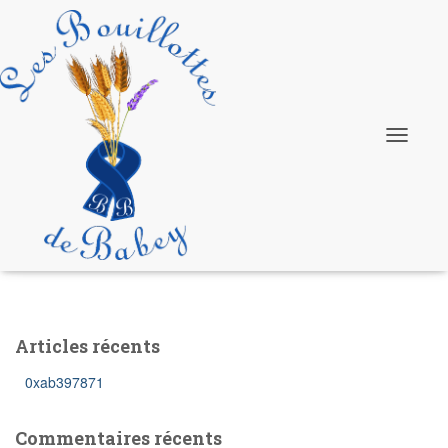
Tuning
Ouvrir/fe
la
navigatio
Articles récents
0xab397871
Commentaires récents