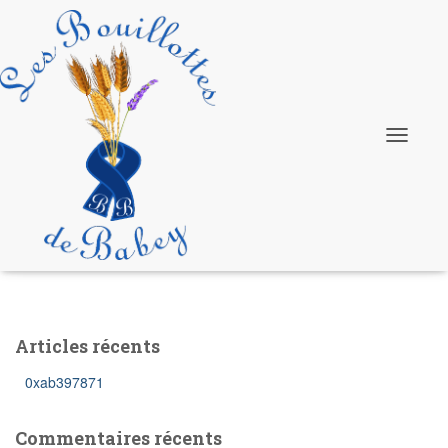
HD
Ouvrir/fe
la
navigatio
Articles récents
0xab397871
Commentaires récents