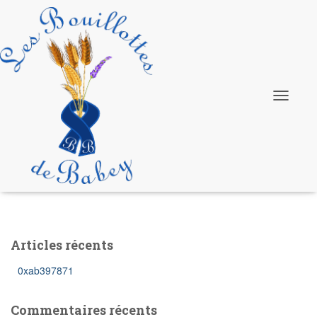
Firmware
Ouvrir/fe
la
navigatio
Articles récents
0xab397871
Commentaires récents