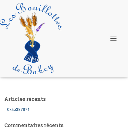
Production
Ouvrir/fe
la
navigatio
Articles récents
0xab397871
Commentaires récents