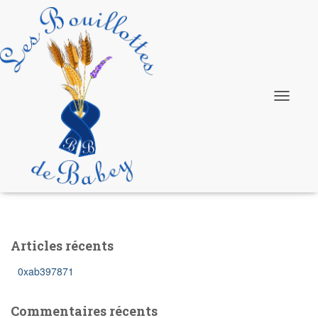
Collaboration
Ouvrir/fe
la
navigatio
Articles récents
0xab397871
Commentaires récents