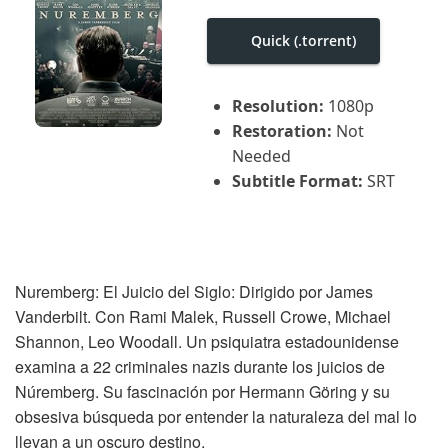
i
g
Quick (.torrent)
a
t
i
o
Resolution:
1080p
n
Restoration:
Not
Needed
Subtitle Format:
SRT
Nuremberg: El Juicio del Siglo: Dirigido por James
Vanderbilt. Con Rami Malek, Russell Crowe, Michael
Shannon, Leo Woodall. Un psiquiatra estadounidense
examina a 22 criminales nazis durante los juicios de
Núremberg. Su fascinación por Hermann Göring y su
obsesiva búsqueda por entender la naturaleza del mal lo
llevan a un oscuro destino.