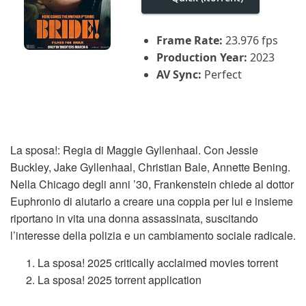
i
g
a
Frame Rate:
23.976 fps
t
i
Production Year:
2023
o
AV Sync:
Perfect
n
La sposa!: Regia di Maggie Gyllenhaal. Con Jessie
Buckley, Jake Gyllenhaal, Christian Bale, Annette Bening.
Nella Chicago degli anni ’30, Frankenstein chiede al dottor
Euphronio di aiutarlo a creare una coppia per lui e insieme
riportano in vita una donna assassinata, suscitando
l’interesse della polizia e un cambiamento sociale radicale.
La sposa! 2025 critically acclaimed movies torrent
La sposa! 2025 torrent application