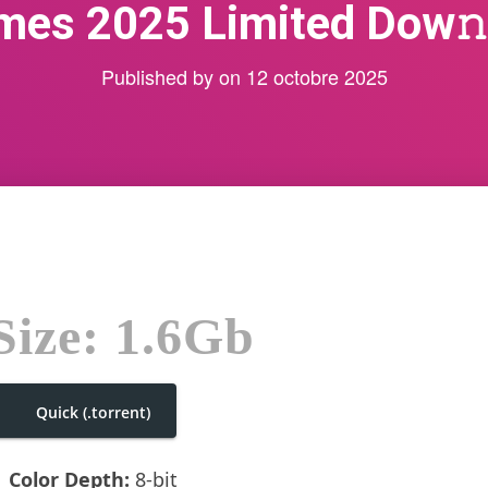
es 2025 Limited Dow𝚗l
Published by
on
12 octobre 2025
Size: 1.6Gb
Quick (.torrent)
Color Depth:
8-bit