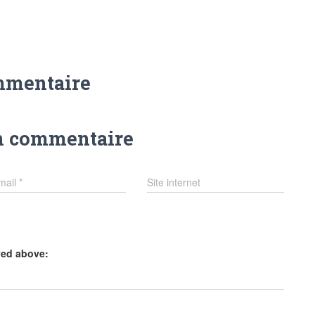
mmentaire
n commentaire
mail
*
Site internet
yed above: