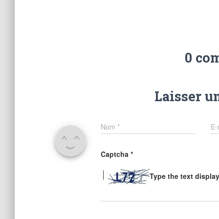
0 co
Laisser u
Nom
*
E-
Captcha
*
Type the text displa