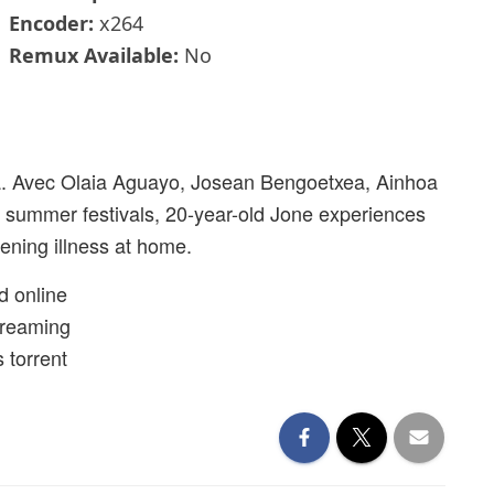
Encoder:
x264
Remux Available:
No
. Avec Olaia Aguayo, Josean Bengoetxea, Ainhoa
’s summer festivals, 20-year-old Jone experiences
sening illness at home.
 online
treaming
 torrent