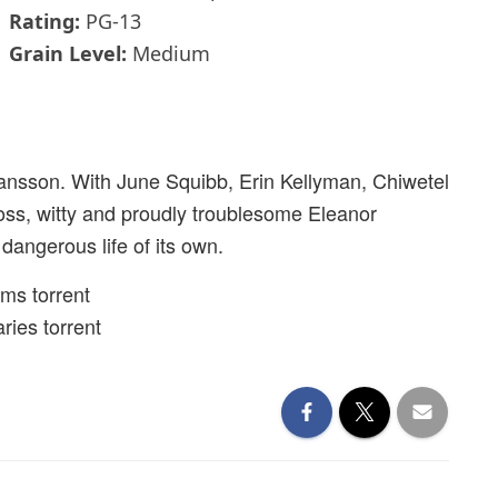
Rating:
PG-13
Grain Level:
Medium
hansson. With June Squibb, Erin Kellyman, Chiwetel
 loss, witty and proudly troublesome Eleanor
 dangerous life of its own.
lms torrent
ries torrent