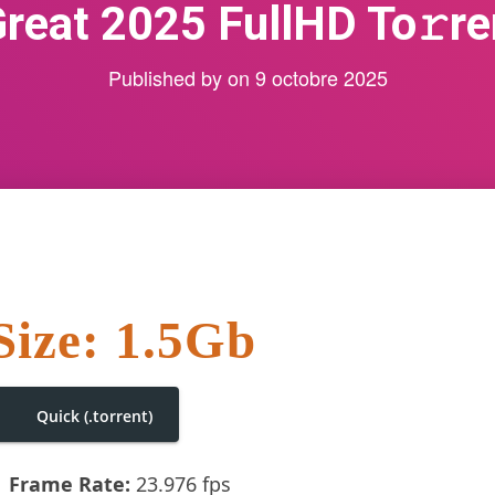
Great 2025 FullHD To𝚛re
Published by
on
9 octobre 2025
Size: 1.5Gb
Quick (.torrent)
Frame Rate:
23.976 fps