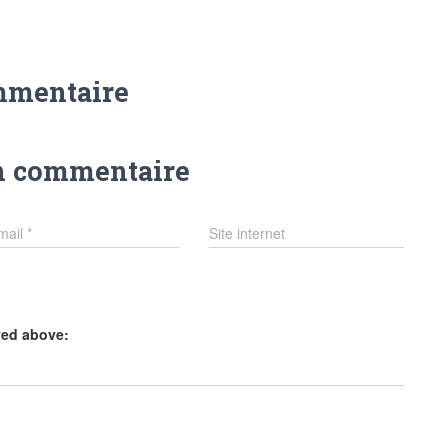
mmentaire
n commentaire
mail
*
Site internet
yed above: