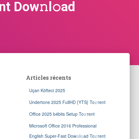
nt Dow𝚗l𝚘ad
Articles récents
Uçan Köfteci 2025
Undertone 2025 FullHD {YTS} To𝚛rent
Office 2025 b4bits Setup To𝚛rent
Microsoft Office 2016 Professional
English Super-Fast Dow𝚗l𝚘ad To𝚛rent