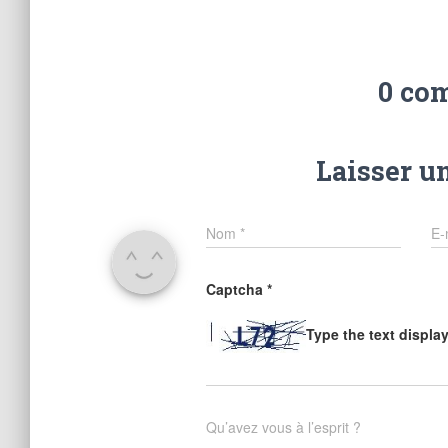
0 co
Laisser u
Nom
*
E-
Captcha
*
Type the text displa
Qu’avez vous à l’esprit ?