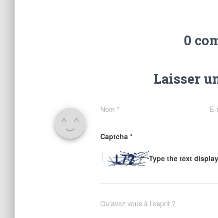
0 co
Laisser u
Nom
*
E-
Captcha
*
Type the text displa
Qu’avez vous à l’esprit ?