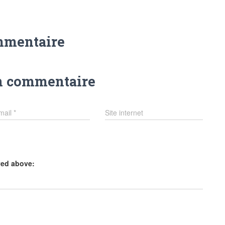
mmentaire
n commentaire
mail
*
Site internet
yed above: