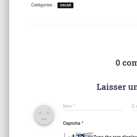
Catégories :
OSCAR
0 co
Laisser u
Nom
*
E-
Captcha
*
Type the text displa