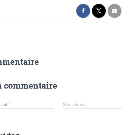
mmentaire
n commentaire
mail
*
Site internet
yed above: