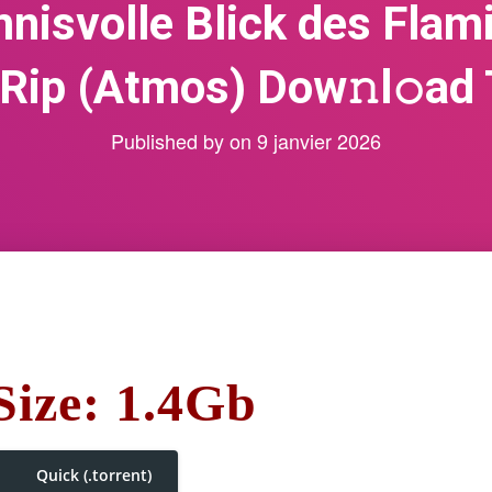
nisvolle Blick des Fla
ip (Atmos) Dow𝚗l𝚘ad T
Published by
on
9 janvier 2026
Size: 1.4Gb
Quick (.torrent)