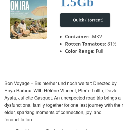
1.5Gb
i
g
a
t
Quick (.torrent)
i
o
n
Container:
.MKV
Rotten Tomatoes:
81%
Color Range:
Full
Bon Voyage – Bis hierher und noch weiter: Directed by
Enya Baroux. With Hélène Vincent, Pierre Lottin, David
Ayala, Juliette Gasquet. An unexpected road trip brings a
dysfunctional family together for one last journey with their
elder, sparking moments of connection, joy, and
reconciliation.