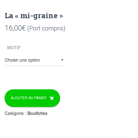
La « mi-graine »
16,00
€
(Port compris)
MOTIF
quantité
de
AJOUTER AU PANIER
La
"mi-
Catégorie :
Bouillottes
graine"